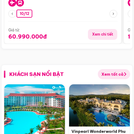
10/12
Giá từ:
Giá
Xem chi tiết
60.990.000đ
1
KHÁCH SẠN NỔI BẬT
Xem tất cả
Vinpearl Wonderworld Phu