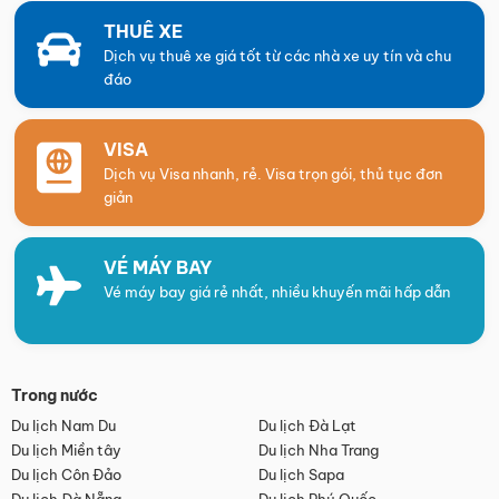
THUÊ XE
Dịch vụ thuê xe giá tốt từ các nhà xe uy tín và chu
đáo
VISA
Dịch vụ Visa nhanh, rẻ. Visa trọn gói, thủ tục đơn
giản
VÉ MÁY BAY
Vé máy bay giá rẻ nhất, nhiều khuyến mãi hấp dẫn
Trong nước
Du lịch Nam Du
Du lịch Đà Lạt
Du lịch Miền tây
Du lịch Nha Trang
Du lịch Côn Đảo
Du lịch Sapa