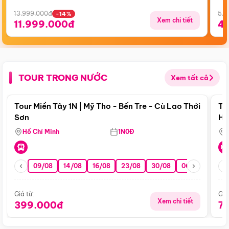
13.999.000đ
5.5
-14%
Xem chi tiết
11.999.000đ
4
TOUR TRONG NƯỚC
Xem tất cả
Điểm nổi bật
Tour Miền Tây 1N | Mỹ Tho - Bến Tre - Cù Lao Thới
To
Sơn
Hu
Hồ Chí Minh
1N0Đ
09/08
14/08
16/08
23/08
30/08
06/09
13/0
Giá từ:
Giá
Xem chi tiết
399.000đ
7