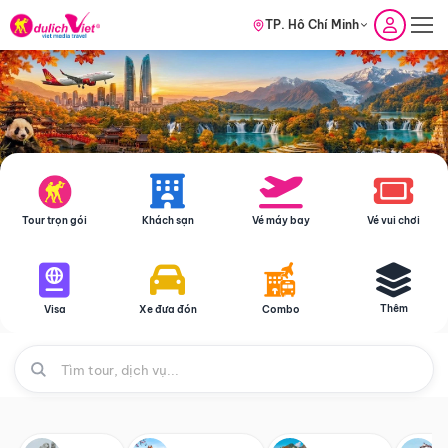
TP. Hồ Chí Minh
Tour trọn gói
Khách sạn
Vé máy bay
Vé vui chơi
Thêm
Visa
Xe đưa đón
Combo