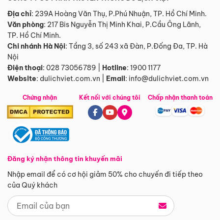
Địa chỉ
: 239A Hoàng Văn Thụ, P.Phú Nhuận, TP. Hồ Chí Minh.
Văn phòng
:
217 Bis Nguyễn Thị Minh Khai, P.Cầu Ông Lãnh,
TP. Hồ Chí Minh.
Chi nhánh Hà Nội
:
Tầng 3, số 243 xã Đàn, P.Đống Đa, TP. Hà
Nội
Điện thoại
:
028 73056789
|
Hotline
:
1900 1177
Website
:
dulichviet.com.vn
|
Email
:
info@dulichviet.com.vn
Chứng nhận
Kết nối với chúng tôi
Chấp nhận thanh toán
Đăng ký nhận thông tin khuyến mãi
Nhập email để có cơ hội giảm 50% cho chuyến đi tiếp theo
của Quý khách