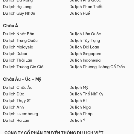
Du lịch Đà Nẵng
Du lịch Phú Quốc
Du lịch Hạ Long
Du lịch Phan Thiết
Du lịch Quy Nhơn
Du lịch Huế
Châu Á
Du lịch Nhật Bản
Du lịch Hàn Quốc
Du lịch Trung Quốc
Du lịch Tây Tạng
Du lịch Malaysia
Du lịch Đài Loan
Du lịch Dubai
Du lịch Singapore
Du lịch Thái Lan
Du lịch Indonesia
Du lịch Trương Gia Giới
Du lịch Phượng Hoàng Cổ Trấn
Châu Âu - Úc - Mỹ
Du lịch Châu Âu
Du lịch Mỹ
Du lịch Đức
Du lịch Thổ Nhĩ Kỳ
Du lịch Thụy Sĩ
Du lịch Bỉ
Du lịch Anh
Du lịch Nga
Du lịch luxembourg
Du lịch Pháp
Du lịch Hà Lan
Du lịch Ý
CÔNG TY CỔ PHẦN TRUYỀN THÔNG DU LỊCH VIỆT