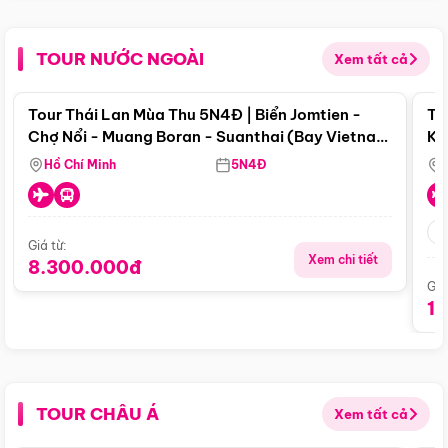
TOUR NƯỚC NGOÀI
Xem tất cả
Điểm nổi bật
Tour Thái Lan Mùa Thu 5N4Đ | Biển Jomtien -
To
Chợ Nổi - Muang Boran - Suanthai (Bay Vietnam
Ku
Airlines)
Si
Hồ Chí Minh
5N4Đ
Giá từ:
Xem chi tiết
8.300.000đ
Giá
1
TOUR CHÂU Á
Xem tất cả
Điểm nổi bật