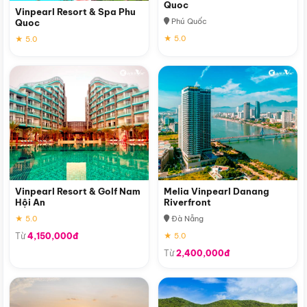
Quoc
Vinpearl Resort & Spa Phu
Phú Quốc
Quoc
★ 5.0
★ 5.0
Vinpearl Resort & Golf Nam
Melia Vinpearl Danang
Hội An
Riverfront
★ 5.0
Đà Nẵng
Từ
4,150,000đ
★ 5.0
Từ
2,400,000đ