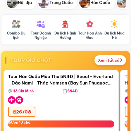
Nội địa
Trung Quốc
Hàn Quốc
N
Combo Du
Tour Doanh
Du lịch Hành
Tour Hoa Anh
Du lịch Mùa
D
lịch
Nghiệp
Hương
Đào
Hè
TOUR GIỜ CHÓT
Xem tất cả
Điểm nổi bật
Còn
18 ngày 09:04:30
Cò
Tour Hàn Quốc Mùa Thu 5N4Đ | Seoul - Everland
To
- Đảo Nami - Tháp Namsan (Bay Sun Phuquoc
Hò
Bay Sun Phuquoc Airways
Tặ
Airways)
Aq
Hồ Chí Minh
5N4Đ
26/08
‹
Còn 10 chỗ
Còn 10 chỗ
C
C