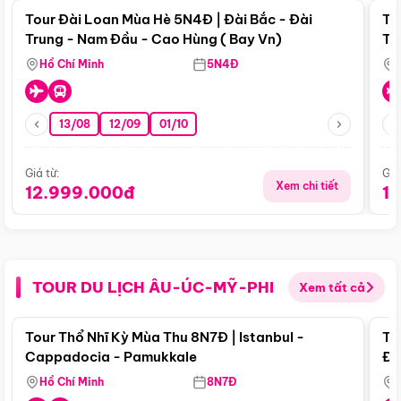
Tour Đài Loan Mùa Hè 5N4Đ | Đài Bắc - Đài
To
Trung - Nam Đầu - Cao Hùng ( Bay Vn)
Tr
Hồ Chí Minh
5N4Đ
13/08
12/09
01/10
Giá từ:
Giá
Xem chi tiết
12.999.000đ
1
TOUR DU LỊCH ÂU-ÚC-MỸ-PHI
Xem tất cả
Điểm nổi bật
Tour Thổ Nhĩ Kỳ Mùa Thu 8N7Đ | Istanbul -
To
Cappadocia - Pamukkale
Đế
Hồ Chí Minh
8N7Đ