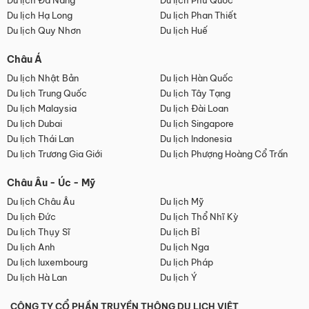
Du lịch Đà Nẵng
Du lịch Phú Quốc
Du lịch Hạ Long
Du lịch Phan Thiết
Du lịch Quy Nhơn
Du lịch Huế
Châu Á
Du lịch Nhật Bản
Du lịch Hàn Quốc
Du lịch Trung Quốc
Du lịch Tây Tạng
Du lịch Malaysia
Du lịch Đài Loan
Du lịch Dubai
Du lịch Singapore
Du lịch Thái Lan
Du lịch Indonesia
Du lịch Trương Gia Giới
Du lịch Phượng Hoàng Cổ Trấn
Châu Âu - Úc - Mỹ
Du lịch Châu Âu
Du lịch Mỹ
Du lịch Đức
Du lịch Thổ Nhĩ Kỳ
Du lịch Thụy Sĩ
Du lịch Bỉ
Du lịch Anh
Du lịch Nga
Du lịch luxembourg
Du lịch Pháp
Du lịch Hà Lan
Du lịch Ý
CÔNG TY CỔ PHẦN TRUYỀN THÔNG DU LỊCH VIỆT