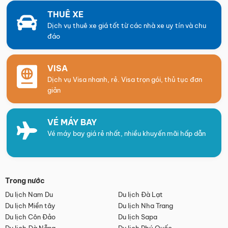
THUÊ XE
Dịch vụ thuê xe giá tốt từ các nhà xe uy tín và chu
đáo
VISA
Dịch vụ Visa nhanh, rẻ. Visa trọn gói, thủ tục đơn
giản
VÉ MÁY BAY
Vé máy bay giá rẻ nhất, nhiều khuyến mãi hấp dẫn
Trong nước
Du lịch Nam Du
Du lịch Đà Lạt
Du lịch Miền tây
Du lịch Nha Trang
Du lịch Côn Đảo
Du lịch Sapa