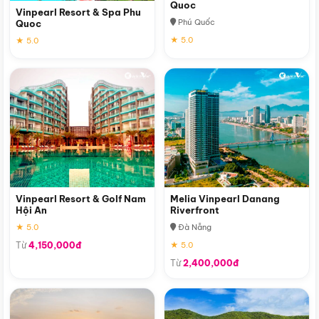
Quoc
Vinpearl Resort & Spa Phu
Phú Quốc
Quoc
★ 5.0
★ 5.0
Vinpearl Resort & Golf Nam
Melia Vinpearl Danang
Hội An
Riverfront
★ 5.0
Đà Nẵng
Từ
4,150,000đ
★ 5.0
Từ
2,400,000đ