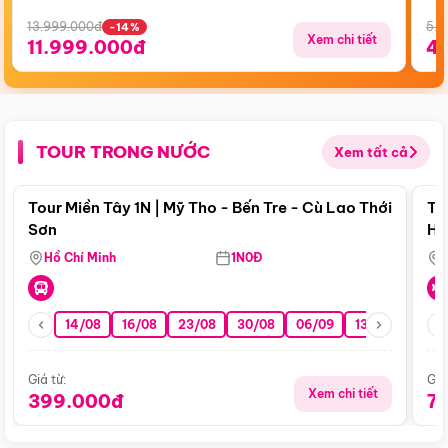
13.999.000đ
5.5
-14%
Xem chi tiết
11.999.000đ
4
TOUR TRONG NƯỚC
Xem tất cả
Điểm nổi bật
Tour Miền Tây 1N | Mỹ Tho - Bến Tre - Cù Lao Thới
To
Sơn
Hu
Hồ Chí Minh
1N0Đ
14/08
16/08
23/08
30/08
06/09
13/09
20/0
Giá từ:
Giá
Xem chi tiết
399.000đ
7