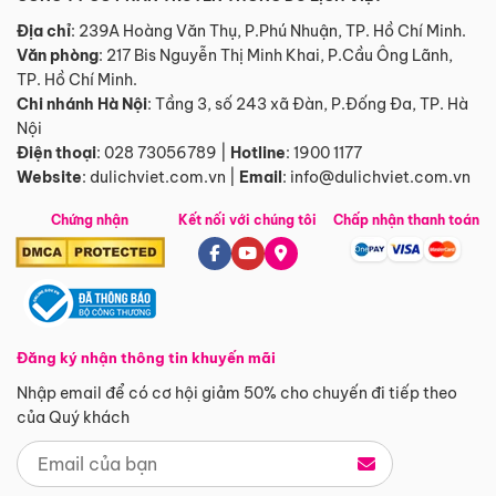
Địa chỉ
: 239A Hoàng Văn Thụ, P.Phú Nhuận, TP. Hồ Chí Minh.
Văn phòng
:
217 Bis Nguyễn Thị Minh Khai, P.Cầu Ông Lãnh,
TP. Hồ Chí Minh.
Chi nhánh Hà Nội
:
Tầng 3, số 243 xã Đàn, P.Đống Đa, TP. Hà
Nội
Điện thoại
:
028 73056789
|
Hotline
:
1900 1177
Website
:
dulichviet.com.vn
|
Email
:
info@dulichviet.com.vn
Chứng nhận
Kết nối với chúng tôi
Chấp nhận thanh toán
Đăng ký nhận thông tin khuyến mãi
Nhập email để có cơ hội giảm 50% cho chuyến đi tiếp theo
của Quý khách