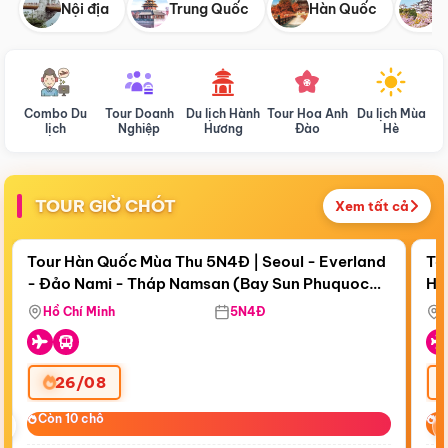
Nội địa
Trung Quốc
Hàn Quốc
N
Combo Du
Tour Doanh
Du lịch Hành
Tour Hoa Anh
Du lịch Mùa
D
lịch
Nghiệp
Hương
Đào
Hè
TOUR GIỜ CHÓT
Xem tất cả
Điểm nổi bật
Còn
17 ngày 23:06:32
Cò
Tour Hàn Quốc Mùa Thu 5N4Đ | Seoul - Everland
To
- Đảo Nami - Tháp Namsan (Bay Sun Phuquoc
Hò
Bay Sun Phuquoc Airways
Tặ
Airways)
Aq
Hồ Chí Minh
5N4Đ
26/08
‹
Còn 10 chỗ
Còn 10 chỗ
C
C