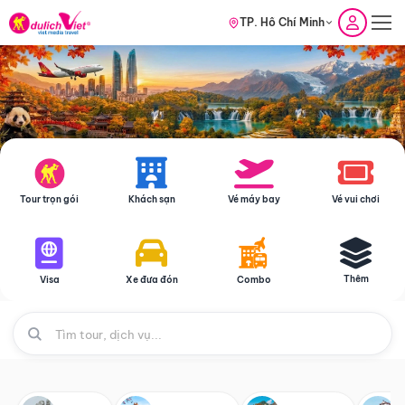
TP. Hồ Chí Minh
Tour trọn gói
Khách sạn
Vé máy bay
Vé vui chơi
Thêm
Visa
Xe đưa đón
Combo