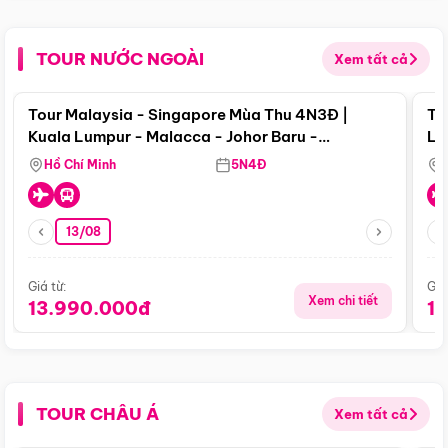
TOUR NƯỚC NGOÀI
Xem tất cả
Điểm nổi bật
Tour Malaysia - Singapore Mùa Thu 4N3Đ |
To
Kuala Lumpur - Malacca - Johor Baru -
Lử
Singapore
Hồ Chí Minh
5N4Đ
13/08
Giá từ:
Giá
Xem chi tiết
13.990.000đ
1
TOUR CHÂU Á
Xem tất cả
Điểm nổi bật