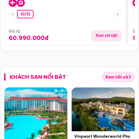
10/12
Giá từ:
Giá
Xem chi tiết
60.990.000đ
1
KHÁCH SẠN NỔI BẬT
Xem tất cả
Vinpearl Wonderworld Phu