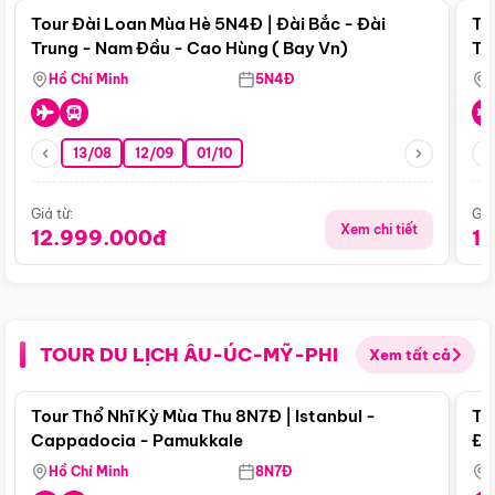
Tour Đài Loan Mùa Hè 5N4Đ | Đài Bắc - Đài
To
Trung - Nam Đầu - Cao Hùng ( Bay Vn)
Tr
Hồ Chí Minh
5N4Đ
13/08
12/09
01/10
Giá từ:
Giá
Xem chi tiết
12.999.000đ
1
TOUR DU LỊCH ÂU-ÚC-MỸ-PHI
Xem tất cả
Điểm nổi bật
Tour Thổ Nhĩ Kỳ Mùa Thu 8N7Đ | Istanbul -
To
Cappadocia - Pamukkale
Đế
Hồ Chí Minh
8N7Đ