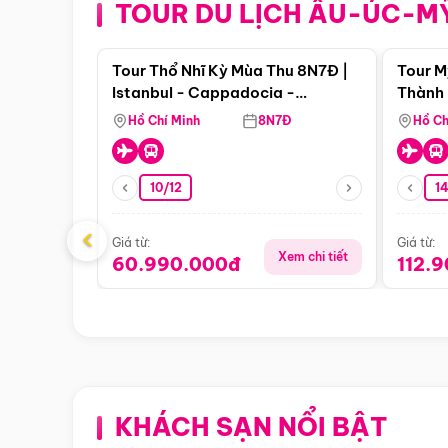
TOUR DU LỊCH ÂU-ÚC-M
Điểm nổi bật
Tour Thổ Nhĩ Kỳ Mùa Thu 8N7Đ |
Tour M
Istanbul - Cappadocia -
Thành 
Pamukkale
Thiên 
Hồ Chí Minh
8N7Đ
Hồ Ch
10/12
1
‹
Giá từ:
Giá từ:
Xem chi tiết
60.990.000đ
112.
KHÁCH SẠN NỔI BẬT