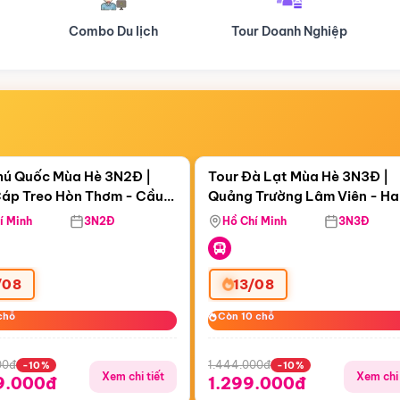
Tour Doanh Nghiệp
Du lịch Hành Hương
Điểm nổi bật
Điểm nổi
ngày 19:29:41
Còn
05 ngày 19:29:41
hú Quốc Mùa Hè 3N2Đ |
Tour Đà Lạt Mùa Hè 3N3Đ |
áp Treo Hòn Thơm - Cầu
Quảng Trường Lâm Viên - H
áp Treo Hòn Thơm
Công Viên Nước Aquatopia
Hill - Puppy Farm
í Minh
3N2Đ
Hồ Chí Minh
3N3Đ
/08
13/08
chỗ
chỗ
Còn 10 chỗ
Còn 10 chỗ
00đ
1.444.000đ
-10%
-10%
Xem chi tiết
Xem chi 
9.000đ
1.299.000đ