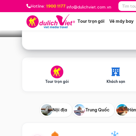
Bạn muốn đi đâu?
*
Hotline:
1900 1177
info@dulichviet.com.vn
Tour trọn gói
Vé máy bay
Tour trọn gói
Khách sạn
Nội địa
Trung Quốc
Hàn