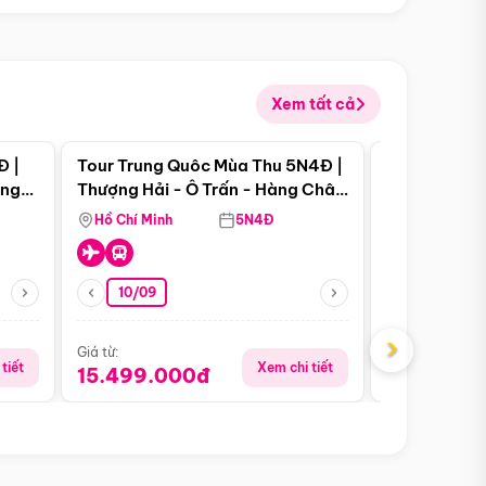
Xem tất cả
 bật
Điểm nổi bật
Đ |
Tour Trung Quôc Mùa Thu 5N4Đ |
Tour Trung
àng
Thượng Hải - Ô Trấn - Hàng Châu
| Thành Đô 
(Tour Không Shopping)
Viên Gấu Tr
Hồ Chí Minh
5N4Đ
Hồ Chí Minh
10/09
23/08
›
Giá từ:
Giá từ:
tiết
Xem chi tiết
15.499.000đ
16.999.0