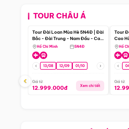
TOUR CHÂU Á
Điểm nổi bật
Tour Đài Loan Mùa Hè 5N4Đ | Đài
Tour Đ
Bắc - Đài Trung - Nam Đầu - Cao
Cao Hù
Hùng ( Bay Vn)
(Bay V
Hồ Chí Minh
5N4Đ
Hồ Ch
13/08
12/09
01/10
0
‹
Giá từ:
Giá từ:
Xem chi tiết
12.999.000đ
12.9