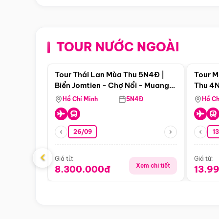
TOUR NƯỚC NGOÀI
Điểm nổi bật
Tour Thái Lan Mùa Thu 5N4Đ |
Tour M
Biển Jomtien - Chợ Nổi - Muang
Thu 4N
Boran - Suanthai (Bay Vietnam
Malacc
Hồ Chí Minh
5N4Đ
Hồ Ch
Airlines)
Singa
26/09
1
‹
Giá từ:
Giá từ:
Xem chi tiết
8.300.000đ
13.9