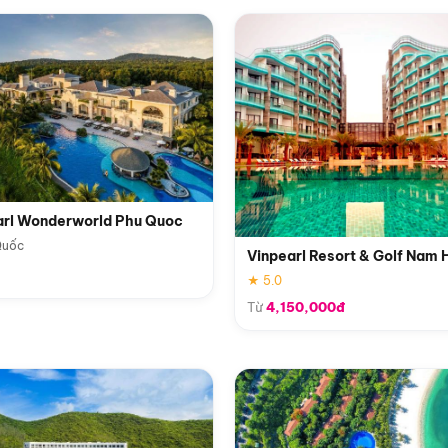
arl Wonderworld Phu Quoc
Quốc
Vinpearl Resort & Golf Nam 
★ 5.0
Từ
4,150,000đ