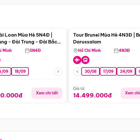
Điểm nổi bật
Điểm nổi
ài Loan Mùa Hè 5N4Đ |
Tour Brunei Mùa Hè 4N3Đ | B
ng - Đài Trung - Đài Bắc
Darussalam
j)
í Minh
5N4Đ
Hồ Chí Minh
4N3Đ
4/09
18/09
30/08
17/09
24/09
Giá từ:
Xem chi tiết
Xem chi 
90.000đ
14.499.000đ