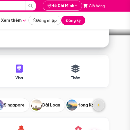
i hành
Hồ Chí Minh
Giỏ hàng
Tìm tour
tháng nào
Xem thêm
Đăng nhập
Đăng ký
Visa
Thêm
Singapore
Đài Loan
Hong Kong
Mỹ