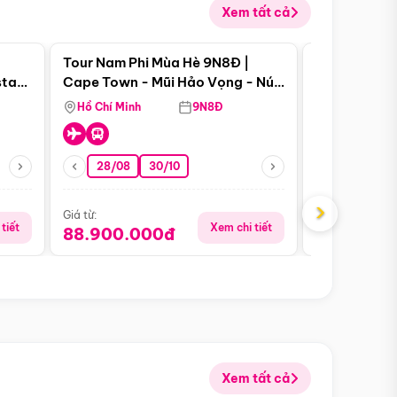
Xem tất cả
 bật
Điểm nổi bật
Tour Nam Phi Mùa Hè 9N8Đ |
Tour Mỹ Mùa
star
Cape Town - Mũi Hảo Vọng - Núi
Hoa Kỳ - Me
Bàn - Johannesburg - Pretoria -
Hồ Chí Minh
9N8Đ
Hồ Chí Minh
Safari - Lodge
28/08
30/10
29/08
›
Giá từ:
Giá từ:
tiết
Xem chi tiết
88.900.000đ
59.900.
Xem tất cả