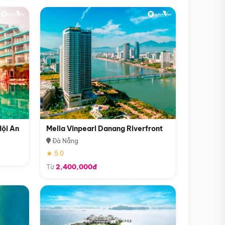
Hội An
Melia Vinpearl Danang Riverfront
Đà Nẵng
★ 5.0
Từ
2,400,000đ