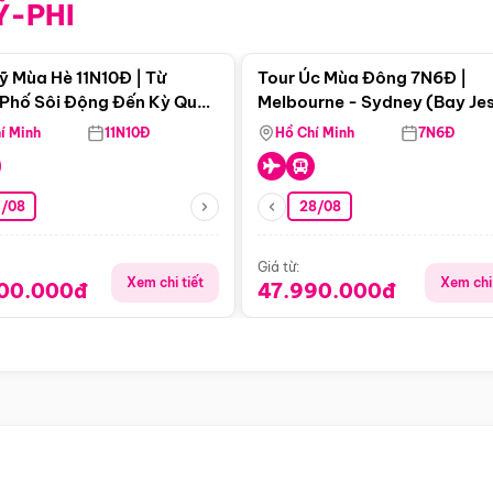
Ỹ-PHI
Điểm nổi bật
Điểm nổi
ỹ Mùa Hè 11N10Đ | Từ
Tour Úc Mùa Đông 7N6Đ |
Phố Sôi Động Đến Kỳ Quan
Melbourne - Sydney (Bay Je
Nhiên Mỹ
Airways)
í Minh
11N10Đ
Hồ Chí Minh
7N6Đ
4/08
28/08
Giá từ:
Xem chi tiết
Xem chi 
900.000đ
47.990.000đ