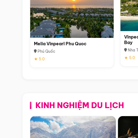
Vinpea
Bay
Melia Vinpearl Phu Quoc
Nha T
Phú Quốc
★ 5.0
★ 5.0
KINH NGHIỆM DU LỊCH