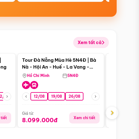
Xem tất cả
 bật
Điểm nổi bật
|
Tour Đà Nẵng Mùa Hè 5N4Đ | Bà
Tour Đà Nẵn
ong
Nà - Hội An - Huế - La Vang -
Nà - Hội An
Động Thiên Đường
Nha
Hồ Chí Minh
5N4Đ
Hồ Chí Minh
2/08
26/08
05/09
12/08
19/08
09/09
26/08
12/09
13/08
›
Giá từ:
Giá từ:
tiết
Xem chi tiết
8.099.000đ
6.899.00