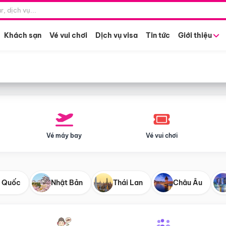
Điểm khởi hành
Tháng khở
Hồ Chí Minh
Bất kỳ 
Khách sạn
Vé vui chơi
Dịch vụ visa
Tin tức
Giới thiệu
Vé máy bay
Vé vui chơi
 Quốc
Nhật Bản
Thái Lan
Châu Âu