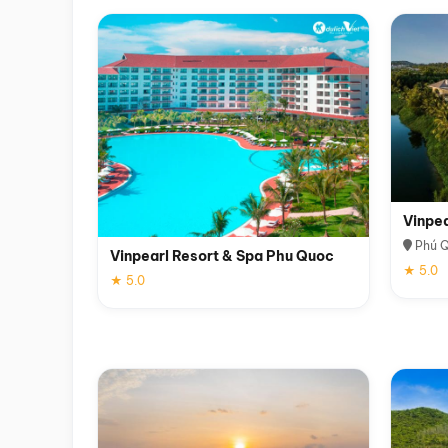
Vinpe
Phú 
Vinpearl Resort & Spa Phu Quoc
★ 5.0
★ 5.0