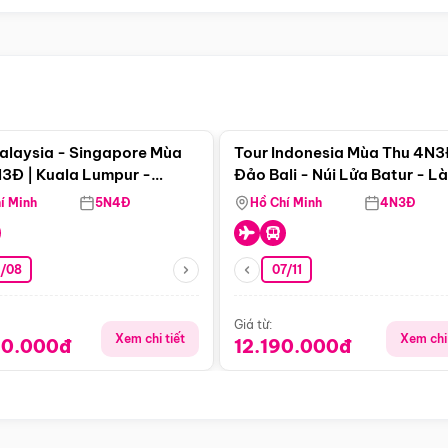
Điểm nổi bật
Điểm nổi
alaysia - Singapore Mùa
Tour Indonesia Mùa Thu 4N3
3Đ | Kuala Lumpur -
Đảo Bali - Núi Lửa Batur - L
a - Johor Baru -
Penglipuran
í Minh
5N4Đ
Hồ Chí Minh
4N3Đ
pore
3/08
07/11
Giá từ:
Xem chi tiết
Xem chi 
90.000đ
12.190.000đ