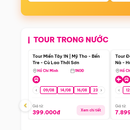
TOUR TRONG NƯỚC
Điểm nổi bật
Tour Miền Tây 1N | Mỹ Tho - Bến
Tour Đ
Tre - Cù Lao Thới Sơn
Nà - H
Nha
Hồ Chí Minh
1N0Đ
Hồ Ch
09/08
14/08
16/08
23/08
30/08
12
0
‹
Giá từ:
Giá từ:
Xem chi tiết
399.000đ
7.89