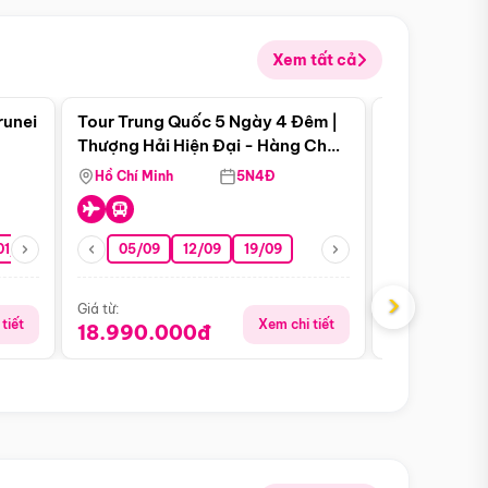
Xem tất cả
 bật
Điểm nổi bật
runei
Tour Trung Quốc 5 Ngày 4 Đêm |
Tour Trung 
Tour Hè
Thượng Hải Hiện Đại - Hàng Châu
Ân Thi - Trư
Nên Thơ - Ô Trấn Cổ Kính
Hồ Chí Minh
5N4Đ
Hồ Chí Minh
01/10
15/10
29/10
05/09
12/09
19/09
16/08
›
Giá từ:
Giá từ:
tiết
Xem chi tiết
18.990.000đ
16.990.0