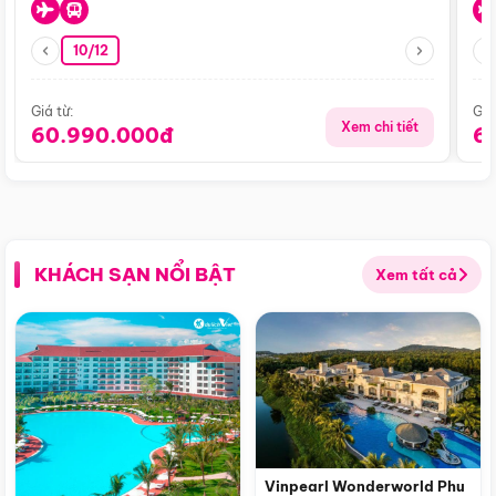
10/12
Giá từ:
Giá
Xem chi tiết
60.990.000đ
6
KHÁCH SẠN NỔI BẬT
Xem tất cả
Vinpearl Wonderworld Phu