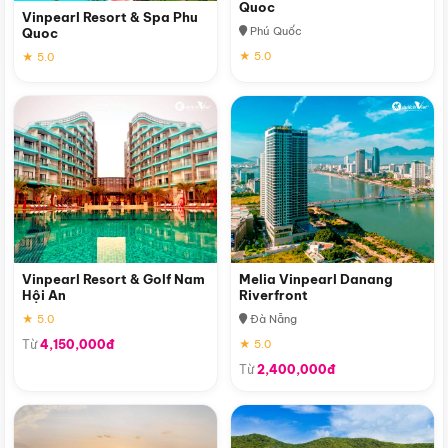
Quoc
Vinpearl Resort & Spa Phu
Phú Quốc
Quoc
★ 5.0
★ 5.0
Vinpearl Resort & Golf Nam
Melia Vinpearl Danang
Hội An
Riverfront
★ 5.0
Đà Nẵng
Từ
4,150,000đ
★ 5.0
Từ
2,400,000đ