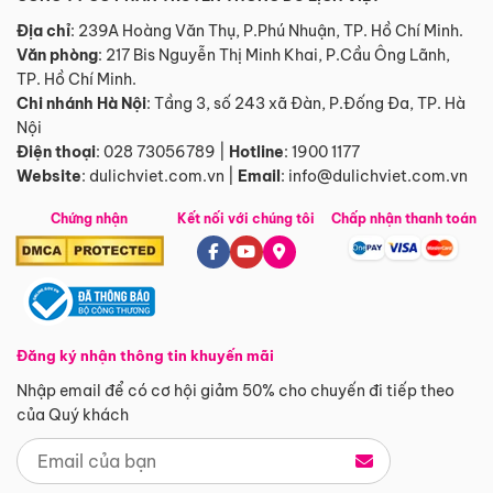
Địa chỉ
: 239A Hoàng Văn Thụ, P.Phú Nhuận, TP. Hồ Chí Minh.
Văn phòng
:
217 Bis Nguyễn Thị Minh Khai, P.Cầu Ông Lãnh,
TP. Hồ Chí Minh.
Chi nhánh Hà Nội
:
Tầng 3, số 243 xã Đàn, P.Đống Đa, TP. Hà
Nội
Điện thoại
:
028 73056789
|
Hotline
:
1900 1177
Website
:
dulichviet.com.vn
|
Email
:
info@dulichviet.com.vn
Chứng nhận
Kết nối với chúng tôi
Chấp nhận thanh toán
Đăng ký nhận thông tin khuyến mãi
Nhập email để có cơ hội giảm 50% cho chuyến đi tiếp theo
của Quý khách