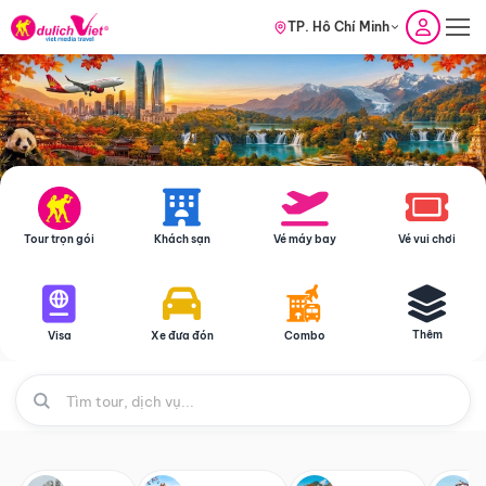
TP. Hồ Chí Minh
Tour trọn gói
Khách sạn
Vé máy bay
Vé vui chơi
Thêm
Visa
Xe đưa đón
Combo