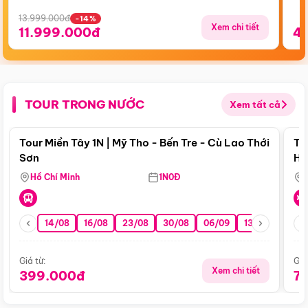
13.999.000đ
-14%
Xem chi tiết
11.999.000đ
4
TOUR TRONG NƯỚC
Xem tất cả
Điểm nổi bật
Tour Miền Tây 1N | Mỹ Tho - Bến Tre - Cù Lao Thới
To
Sơn
Hu
Hồ Chí Minh
1N0Đ
14/08
16/08
23/08
30/08
06/09
13/09
20/0
Giá từ:
Giá
Xem chi tiết
399.000đ
7