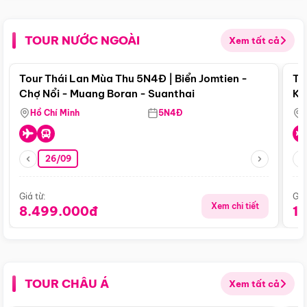
TOUR NƯỚC NGOÀI
Xem tất cả
Điểm nổi bật
Tour Thái Lan Mùa Thu 5N4Đ | Biển Jomtien -
To
Chợ Nổi - Muang Boran - Suanthai
Ku
Si
Hồ Chí Minh
5N4Đ
26/09
Giá từ:
Giá
Xem chi tiết
8.499.000đ
1
TOUR CHÂU Á
Xem tất cả
Điểm nổi bật