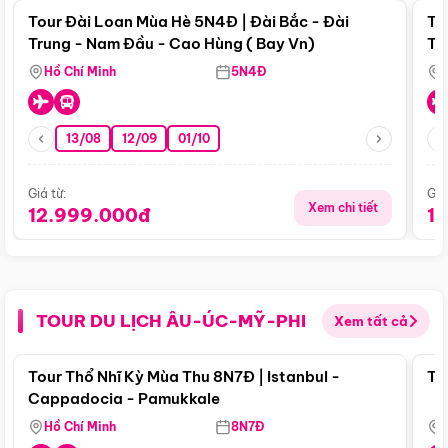
Tour Đài Loan Mùa Hè 5N4Đ | Đài Bắc - Đài
To
Trung - Nam Đầu - Cao Hùng ( Bay Vn)
Tr
Hồ Chí Minh
5N4Đ
13/08
12/09
01/10
Giá từ:
Giá
Xem chi tiết
12.999.000đ
1
TOUR DU LỊCH ÂU-ÚC-MỸ-PHI
Xem tất cả
Điểm nổi bật
Tour Thổ Nhĩ Kỳ Mùa Thu 8N7Đ | Istanbul -
To
Cappadocia - Pamukkale
Hồ Chí Minh
8N7Đ