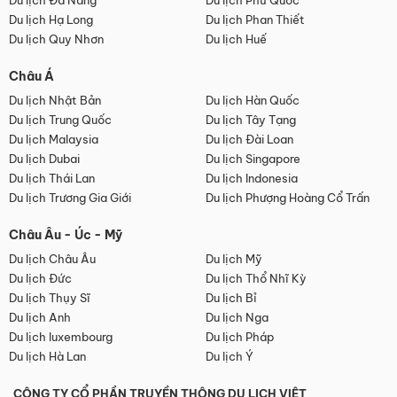
Du lịch Đà Nẵng
Du lịch Phú Quốc
Du lịch Hạ Long
Du lịch Phan Thiết
Du lịch Quy Nhơn
Du lịch Huế
Châu Á
Du lịch Nhật Bản
Du lịch Hàn Quốc
Du lịch Trung Quốc
Du lịch Tây Tạng
Du lịch Malaysia
Du lịch Đài Loan
Du lịch Dubai
Du lịch Singapore
Du lịch Thái Lan
Du lịch Indonesia
Du lịch Trương Gia Giới
Du lịch Phượng Hoàng Cổ Trấn
Châu Âu - Úc - Mỹ
Du lịch Châu Âu
Du lịch Mỹ
Du lịch Đức
Du lịch Thổ Nhĩ Kỳ
Du lịch Thụy Sĩ
Du lịch Bỉ
Du lịch Anh
Du lịch Nga
Du lịch luxembourg
Du lịch Pháp
Du lịch Hà Lan
Du lịch Ý
CÔNG TY CỔ PHẦN TRUYỀN THÔNG DU LỊCH VIỆT