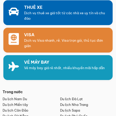
THUÊ XE
Dịch vụ thuê xe giá tốt từ các nhà xe uy tín và chu
đáo
VISA
Dịch vụ Visa nhanh, rẻ. Visa trọn gói, thủ tục đơn
giản
VÉ MÁY BAY
Vé máy bay giá rẻ nhất, nhiều khuyến mãi hấp dẫn
Trong nước
Du lịch Nam Du
Du lịch Đà Lạt
Du lịch Miền tây
Du lịch Nha Trang
Du lịch Côn Đảo
Du lịch Sapa