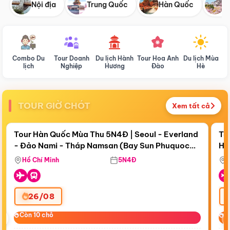
Nội địa
Trung Quốc
Hàn Quốc
N
Combo Du
Tour Doanh
Du lịch Hành
Tour Hoa Anh
Du lịch Mùa
D
lịch
Nghiệp
Hương
Đào
Hè
TOUR GIỜ CHÓT
Xem tất cả
Điểm nổi bật
Còn
19 ngày 06:34:44
Cò
Tour Hàn Quốc Mùa Thu 5N4Đ | Seoul - Everland
To
- Đảo Nami - Tháp Namsan (Bay Sun Phuquoc
Hò
Tặ
Airways)
Aq
Hồ Chí Minh
5N4Đ
26/08
‹
Còn 10 chỗ
Còn 10 chỗ
C
C