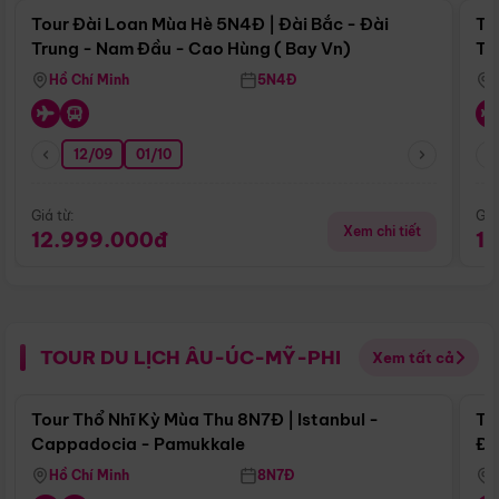
Tour Đài Loan Mùa Hè 5N4Đ | Đài Bắc - Đài
To
Trung - Nam Đầu - Cao Hùng ( Bay Vn)
Tr
Hồ Chí Minh
5N4Đ
12/09
01/10
Giá từ:
Giá
Xem chi tiết
12.999.000đ
1
TOUR DU LỊCH ÂU-ÚC-MỸ-PHI
Xem tất cả
Điểm nổi bật
Tour Thổ Nhĩ Kỳ Mùa Thu 8N7Đ | Istanbul -
To
Cappadocia - Pamukkale
Đế
Hồ Chí Minh
8N7Đ