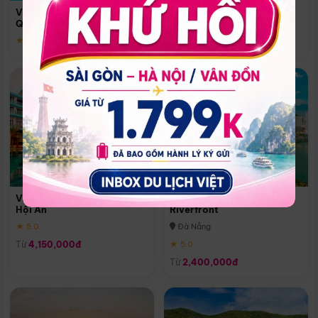
Quoc
Vinpearl Resort & Spa Phu
Phú Quốc
Quoc
★ 5.0
★ 5.0
Vinpearl Resort & Golf Nam
Melia Vinpearl Danang
Hội An
Riverfront
★ 5.0
Đà Nẵng
Từ
4,150,000đ
★ 5.0
Từ
2,400,000đ