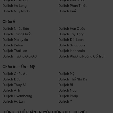
Du lịch Đà Nẵng
Du lịch Phú Quốc
Du lịch Hạ Long
Du lịch Phan Thiết
Du lịch Quy Nhơn
Du lịch Huế
Châu Á
Du lịch Nhật Bản
Du lịch Hàn Quốc
Du lịch Trung Quốc
Du lịch Tây Tạng
Du lịch Malaysia
Du lịch Đài Loan
Du lịch Dubai
Du lịch Singapore
Du lịch Thái Lan
Du lịch Indonesia
Du lịch Trương Gia Giới
Du lịch Phượng Hoàng Cổ Trấn
Châu Âu - Úc - Mỹ
Du lịch Châu Âu
Du lịch Mỹ
Du lịch Đức
Du lịch Thổ Nhĩ Kỳ
Du lịch Thụy Sĩ
Du lịch Bỉ
Du lịch Anh
Du lịch Nga
Du lịch luxembourg
Du lịch Pháp
Du lịch Hà Lan
Du lịch Ý
CÔNG TY CỔ PHẦN TRUYỀN THÔNG DU LỊCH VIỆT