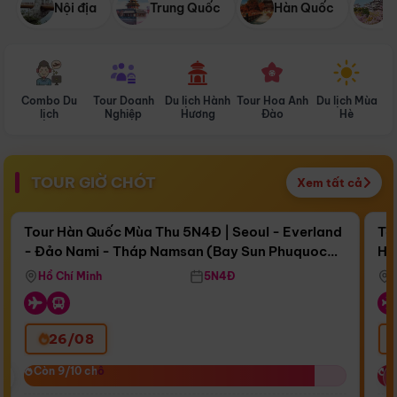
Nội địa
Trung Quốc
Hàn Quốc
N
Combo Du
Tour Doanh
Du lịch Hành
Tour Hoa Anh
Du lịch Mùa
D
lịch
Nghiệp
Hương
Đào
Hè
TOUR GIỜ CHÓT
Xem tất cả
Điểm nổi bật
Còn
17 ngày 01:17:58
Cò
Tour Hàn Quốc Mùa Thu 5N4Đ | Seoul - Everland
To
- Đảo Nami - Tháp Namsan (Bay Sun Phuquoc
Hò
Bay Sun Phuquoc Airways
Tặ
Airways)
Aq
Hồ Chí Minh
5N4Đ
26/08
‹
Còn 9/10 chỗ
Còn 9/10 chỗ
C
C