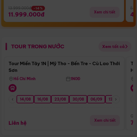
13.999.000đ
5.5
-14%
Xem chi tiết
11.999.000đ
4
TOUR TRONG NƯỚC
Xem tất cả
Điểm nổi bật
Tour Miền Tây 1N | Mỹ Tho - Bến Tre - Cù Lao Thới
To
Sơn
Hu
Hồ Chí Minh
1N0Đ
14/08
16/08
23/08
30/08
06/09
13/09
20/0
Giá
Xem chi tiết
7
Liên hệ