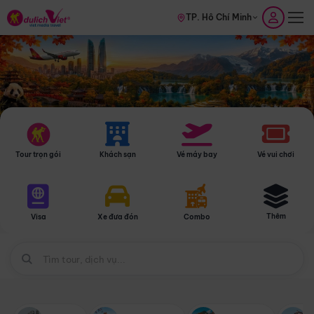
TP. Hồ Chí Minh
Tour trọn gói
Khách sạn
Vé máy bay
Vé vui chơi
Thêm
Visa
Xe đưa đón
Combo