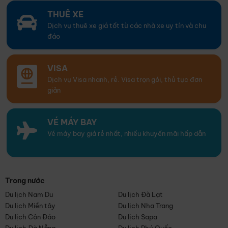
THUÊ XE
Dịch vụ thuê xe giá tốt từ các nhà xe uy tín và chu
đáo
VISA
Dịch vụ Visa nhanh, rẻ. Visa trọn gói, thủ tục đơn
giản
VÉ MÁY BAY
Vé máy bay giá rẻ nhất, nhiều khuyến mãi hấp dẫn
Trong nước
Du lịch Nam Du
Du lịch Đà Lạt
Du lịch Miền tây
Du lịch Nha Trang
Du lịch Côn Đảo
Du lịch Sapa