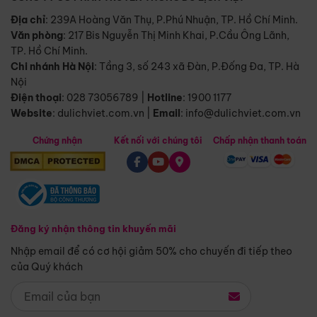
Địa chỉ
: 239A Hoàng Văn Thụ, P.Phú Nhuận, TP. Hồ Chí Minh.
Văn phòng
:
217 Bis Nguyễn Thị Minh Khai, P.Cầu Ông Lãnh,
TP. Hồ Chí Minh.
Chi nhánh Hà Nội
:
Tầng 3, số 243 xã Đàn, P.Đống Đa, TP. Hà
Nội
Điện thoại
:
028 73056789
|
Hotline
:
1900 1177
Website
:
dulichviet.com.vn
|
Email
:
info@dulichviet.com.vn
Chứng nhận
Kết nối với chúng tôi
Chấp nhận thanh toán
Đăng ký nhận thông tin khuyến mãi
Nhập email để có cơ hội giảm 50% cho chuyến đi tiếp theo
của Quý khách