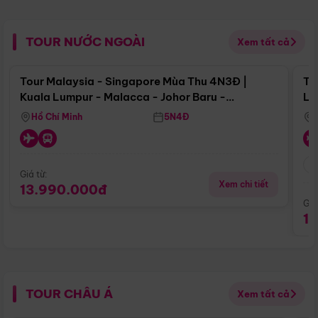
TOUR NƯỚC NGOÀI
Xem tất cả
Điểm nổi bật
Tour Malaysia - Singapore Mùa Thu 4N3Đ |
To
Kuala Lumpur - Malacca - Johor Baru -
Lử
Singapore
Hồ Chí Minh
5N4Đ
Giá từ:
Xem chi tiết
13.990.000đ
Giá
1
TOUR CHÂU Á
Xem tất cả
Điểm nổi bật